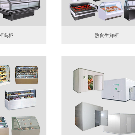
柜岛柜
熟食生鲜柜