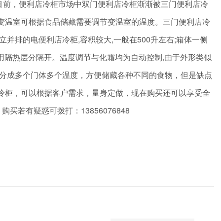
目前，便利店冷柜市场中双门便利店冷柜渐渐被三门便利店冷
变温室可根据食品储藏需要调节变温室的温度。三门便利店冷
排的电便利店冷柜,容积较大,一般在500升左右;箱体一侧
中间用隔热层分隔开。温度调节与化霜均为自动控制,由于外形类似
分成多个门体多个温度，方便储藏各种不同的食物，但是缺点
冷柜，可以根据客户需求，量身定做，现在购买还可以享受全
；购买若有疑惑可拨打：13856076848