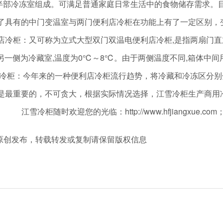
半部冷冻室组成。可满足普通家庭日常生活中的食物储存需求。
具有的中门变温室与两门便利店冷柜在功能上有了一定区别，
柜：又可称为立式大型双门双温电便利店冷柜,是指两扇门直立并
三档。另一侧为冷藏室,温度为0℃～8℃。由于两侧温度不同,箱体
冷柜：今年来的一种便利店冷柜流行趋势，将冷藏和冷冻区分别
最重要的，不可贪大，根据实际情况选择，江雪冷柜生产商用
江雪冷柜随时欢迎您的光临：http://www.hfjiangxue.com
m 冷柜厂家原创发布，转载转发或复制请保留版权信息