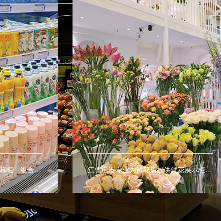
江雪电器专业为超市提供风幕柜、组合式岛柜、子母柜、多开门冷柜、冰台等商用制冷设备。
江雪电器专业为鲜花店提供鲜花展示柜、鲜花保鲜柜、鲜花陈列柜让鲜花保鲜更持久。