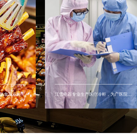
江雪电器专业生产熟食柜、熟食展示柜、熟食保鲜柜、热柜、等商用熟食设备。
江雪电器专业生产医疗冷柜，为广医院及医疗室提供药品及血液的最佳保存环境。