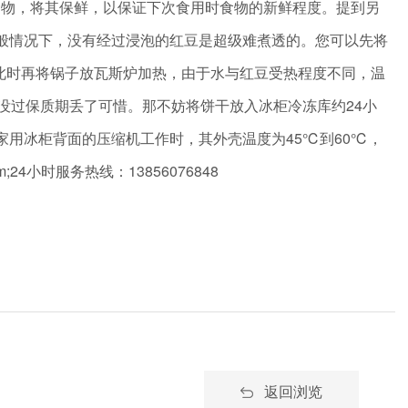
食物，将其保鲜，以保证下次食用时食物的新鲜程度。提到另
般情况下，没有经过浸泡的红豆是超级难煮透的。您可以先将
象。此时再将锅子放瓦斯炉加热，由于水与红豆受热程度不同，温
没过保质期丢了可惜。那不妨将饼干放入冰柜冷冻库约24小
用冰柜背面的压缩机工作时，其外壳温度为45℃到60℃，
24小时服务热线：13856076848
返回浏览