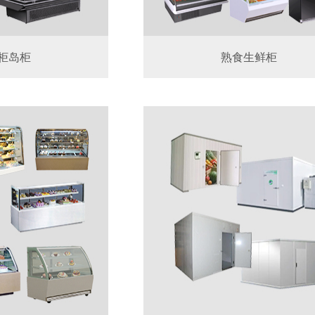
柜岛柜
熟食生鲜柜