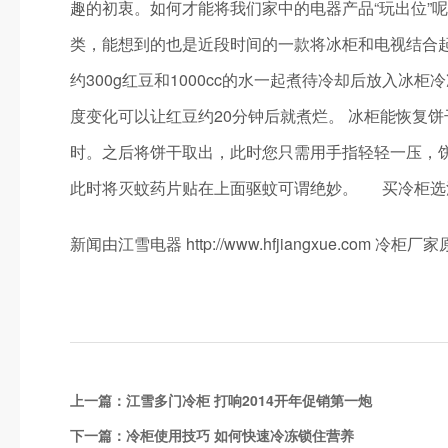
趣的初衷。如何才能将我们家中的电器产品“玩出位
类，能想到的也是近段时间的一款将冰柜和电视结合
约300g红豆和1000cc的水一起煮待冷却后放入
度变化可以让红豆约20分钟后就煮烂。 冰柜能恢复
时。之后将饼干取出，此时您只需用手指轻轻一压，饼
此时将灭蚊药片贴在上面驱蚊可谓绝妙。 买冷柜选江雪！冷柜第一
新闻由江雪电器 http://www.hfjiangxue.co
上一篇：
江雪多门冷柜 打响2014开年促销第一炮
下一篇：
冷柜使用技巧 如何快速冷冻锁住营养