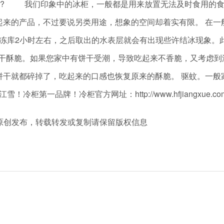
”呢? 我们印象中的冰柜，一般都是用来放置无法及时食用的
起来的产品，不过要说另类用途，想象的空间却着实有限。 在一
冰柜冷冻库2小时左右，之后取出的水表层就会有出现些许结冰现
饼干酥脆。如果您家中有饼干受潮，导致吃起来不香脆，又考虑到
干就都碎掉了，吃起来的口感也恢复原来的酥脆。 驱蚊。一般家
品牌！冷柜官方网址：http://www.hfjiangxue.com;
m 冷柜厂家原创发布，转载转发或复制请保留版权信息