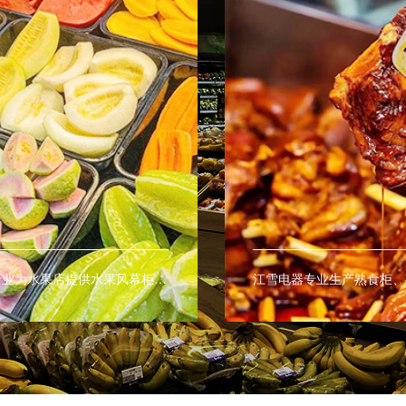
江雪电器专业为水果店提供水果风幕柜、水果保鲜柜、水果展示柜等商用制冷保鲜设备，让您的水果更持久的保鲜。