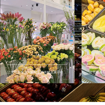
江雪电器专业为鲜花店提供鲜花展示柜、鲜花保鲜柜、鲜花陈列柜让鲜花保鲜更持久。