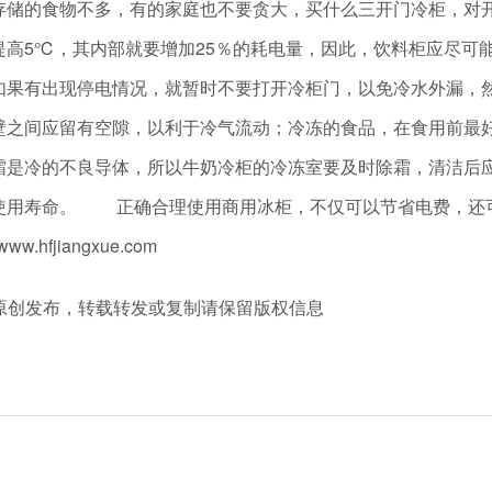
存储的食物不多，有的家庭也不要贪大，买什么三开门冷柜，
提高5℃，其内部就要增加25％的耗电量，因此，饮料柜应尽
如果有出现停电情况，就暂时不要打开冷柜门，以免冷水外漏，
壁之间应留有空隙，以利于冷气流动；冷冻的食品，在食用前
霜是冷的不良导体，所以牛奶冷柜的冷冻室要及时除霜，清洁后
使用寿命。 正确合理使用商用冰柜，不仅可以节省电费，还
fjiangxue.com
m 冷柜厂家原创发布，转载转发或复制请保留版权信息