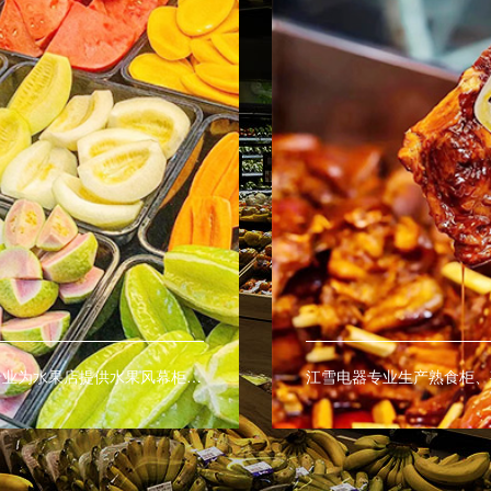
江雪电器专业为水果店提供水果风幕柜、水果保鲜柜、水果展示柜等商用制冷保鲜设备，让您的水果更持久的保鲜。