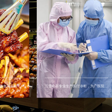
江雪电器专业生产熟食柜、熟食展示柜、熟食保鲜柜、热柜、等商用熟食设备。
江雪电器专业生产医疗冷柜，为广医院及医疗室提供药品及血液的最佳保存环境。