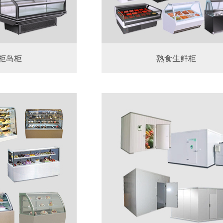
柜岛柜
熟食生鲜柜