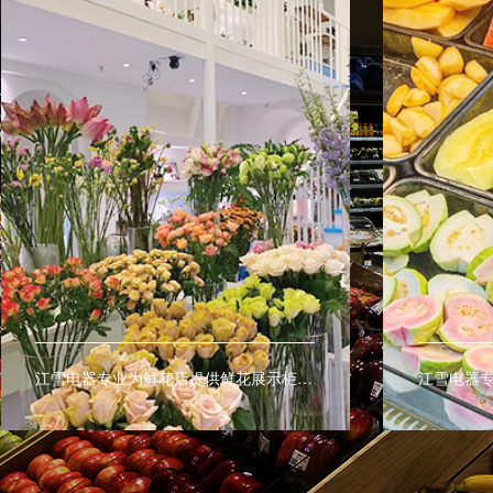
江雪电器专业为鲜花店提供鲜花展示柜、鲜花保鲜柜、鲜花陈列柜让鲜花保鲜更持久。