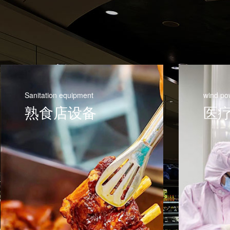
Sanitation equipment
wind po
熟食店设备
医