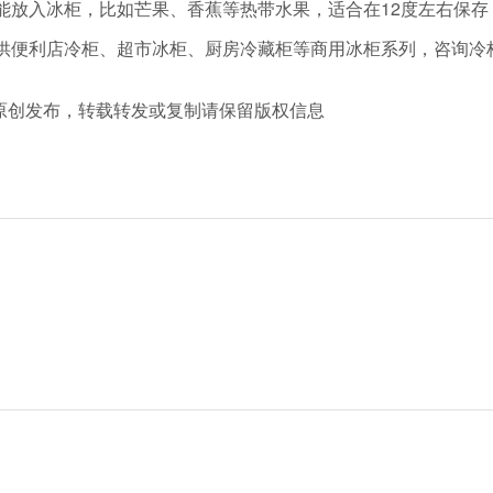
放入冰柜，比如芒果、香蕉等热带水果，适合在12度左右保存
利店冷柜、超市冰柜、厨房冷藏柜等商用冰柜系列，咨询冷柜价格、
m 冷柜厂家原创发布，转载转发或复制请保留版权信息