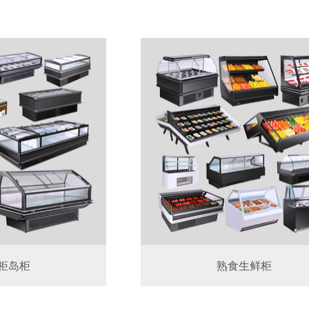
柜岛柜
熟食生鲜柜