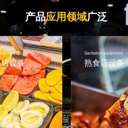
产品
应用领域
广泛
quipment
Sanitation equipment
果店设备
熟食店设备