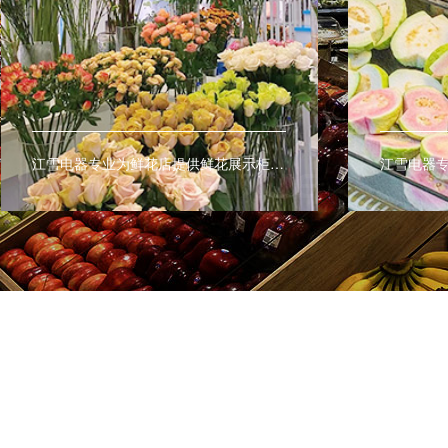
江雪电器专业为鲜花店提供鲜花展示柜、鲜花保鲜柜、鲜花陈列柜让鲜花保鲜更持久。