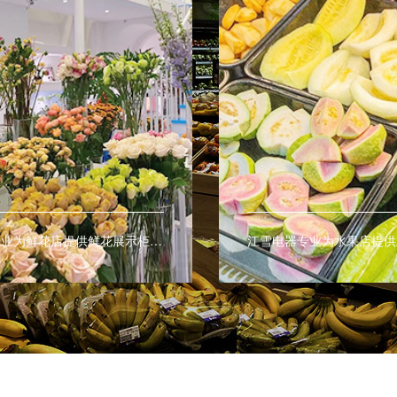
江雪电器专业为水果店提供水果风幕柜、水果保鲜柜、水果展示柜等商用制冷保鲜设备，让您的水果更持久的保鲜。