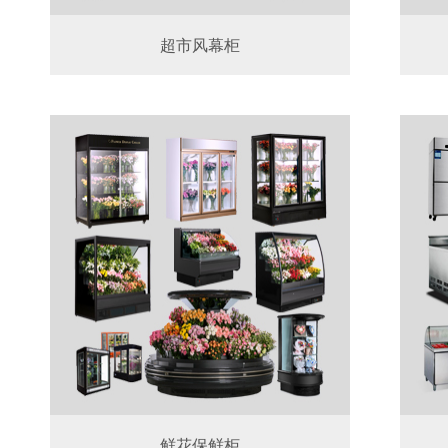
超市风幕柜
鲜花保鲜柜