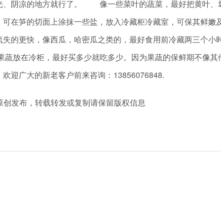
光、阴凉的地方就行了。 像一些菜叶的蔬菜，最好把黄叶、
，可在笋的切面上涂抹一些盐，放入冷藏柜冷藏室，可保其鲜
流失的更快，像西瓜，哈密瓜之类的，最好食用前冷藏两三个小
果蔬放在冷柜，最好买多少就吃多少。因为果蔬的保鲜期不像
广大的新老客户前来咨询：13856076848.
m 冷柜厂家原创发布，转载转发或复制请保留版权信息