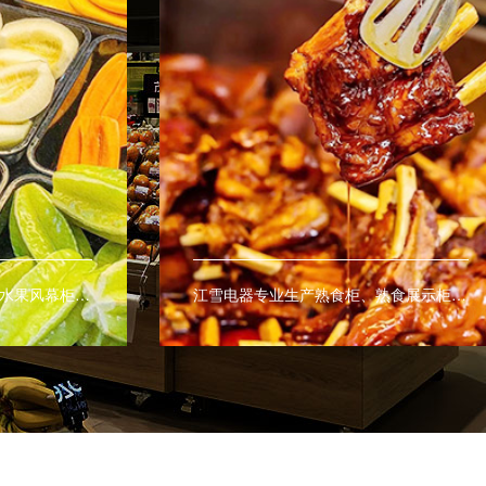
江雪电器专业生产熟食柜、熟食展示柜、熟食保鲜柜、热柜、等商用熟食设备。
江雪电器专业生产医疗冷柜，为广医院及医疗室提供药品及血液的最佳保存环境。