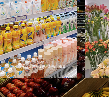
江雪电器专业为鲜花店提供鲜花展示柜、鲜花保鲜柜、鲜花陈列柜让鲜花保鲜更持久。