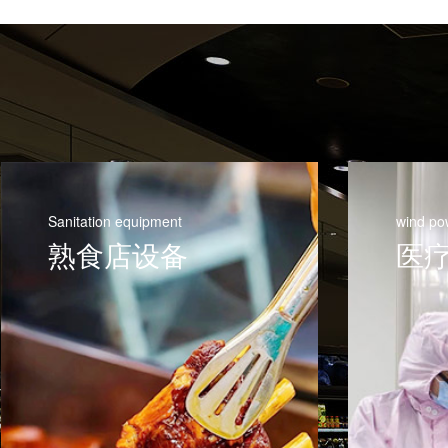
Sanitation equipment
wind po
熟食店设备
医