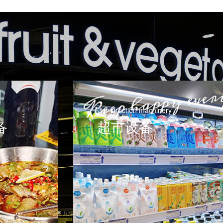
Construction machinery
备
超市设备