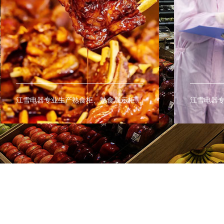
江雪电器专业生产熟食柜、熟食展示柜、熟食保鲜柜、热柜、等商用熟食设备。