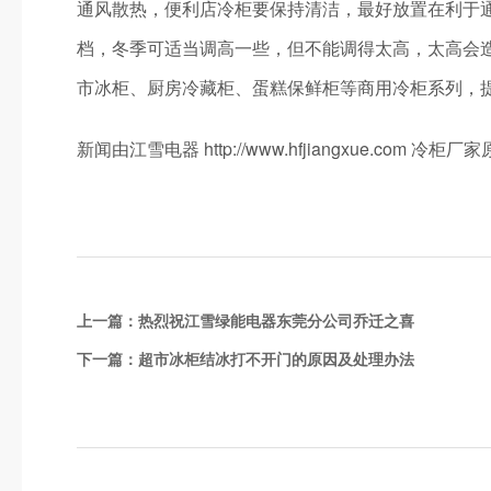
通风散热，便利店冷柜要保持清洁，最好放置在利于通
档，冬季可适当调高一些，但不能调得太高，太高会
市冰柜、厨房冷藏柜、蛋糕保鲜柜等商用冷柜系列，提供
新闻由江雪电器 http://www.hfjiangxue.co
上一篇：
热烈祝江雪绿能电器东莞分公司乔迁之喜
下一篇：
超市冰柜结冰打不开门的原因及处理办法