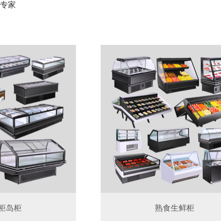
专家
柜岛柜
熟食生鲜柜