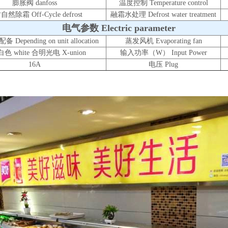
膨胀阀 danfoss
温度控制 Temperature control
然除霜 Off-Cycle defrost
融霜水处理 Defrost water treatment
电气参数 Electric parameter
epending on unit allocation
蒸发风机 Evaporating fan
白色 white 合明光电 X-union
输入功率（W） Input Power
16A
电压 Plug