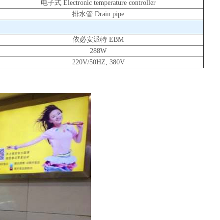
电子式 Electronic temperature controller
排水管 Drain pipe
依必安派特 EBM
288W
220V/50HZ, 380V