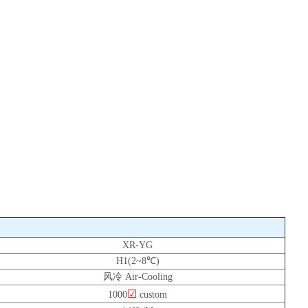
XR-YG
H1(2~8℃)
风冷 Air-Cooling
☑
1000
custom