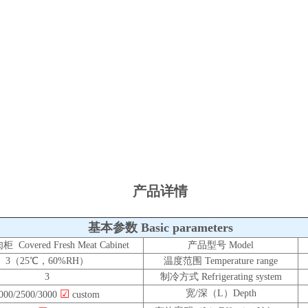
产品详情
基本参数 Basic parameters
Covered Fresh Meat Cabinet
产品型号 Model
3（25℃，60%RH）
温度范围 Temperature range
3
制冷方式 Refrigerating system
☑
宽/深（L）Depth
000/2500/3000
custom