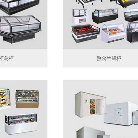
柜岛柜
熟食生鲜柜