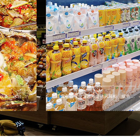
江雪电器专业生产海鲜冷藏设备、冰台等商用设备，让海鲜有更好的展示效果。
江雪电器专业为超市提供风幕柜、组合式岛柜、子母柜、多开门冷柜、冰台等商用制冷设备。