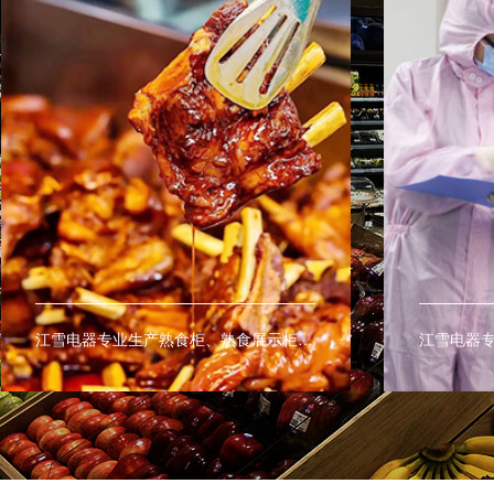
江雪电器专业生产熟食柜、熟食展示柜、熟食保鲜柜、热柜、等商用熟食设备。