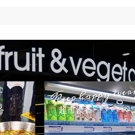
Construction machinery
备
超市设备