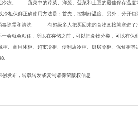
柜冷冻。 蔬菜中的芹菜、洋葱、菠菜和土豆的最佳保存温度均在
冷柜保鲜正确使用方法是：首先，控制好温度。另外，分开包
消毒除霜和清洗。 有超级多人把买回来的食物直接就塞进了
不一会就会粘住，所以在存储之前，可以把食物分类，可以有
柜、冰柜、冷藏柜、商用冰柜、超市冷柜、便利店冷柜、厨房冷柜、保
8.
m 冷柜厂家原创发布，转载转发或复制请保留版权信息