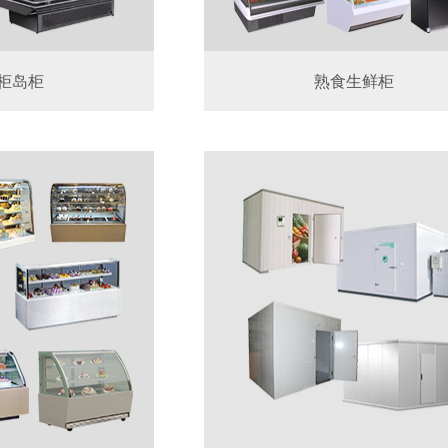
柜岛柜
熟食生鲜柜