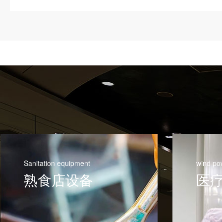
Sanitation equipment
wind po
熟食店设备
医