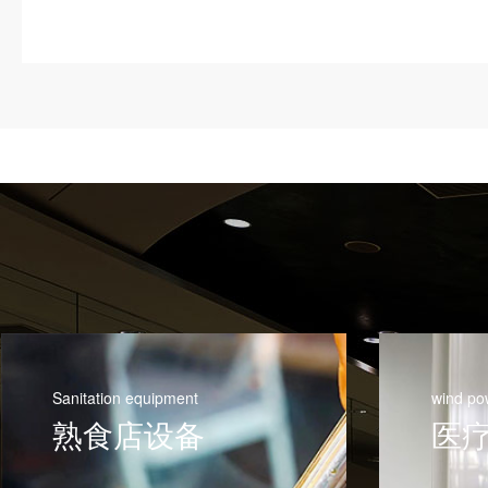
Sanitation equipment
wind po
熟食店设备
医