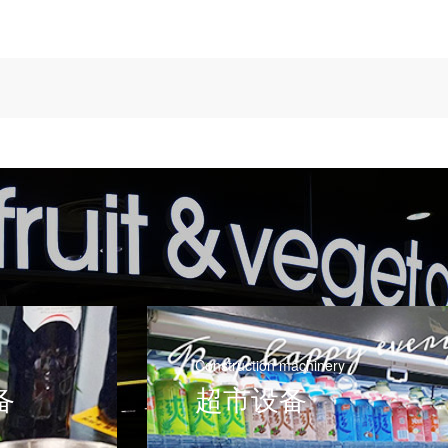
Construction machinery
备
超市设备