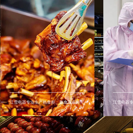
江雪电器专业生产熟食柜、熟食展示柜、熟食保鲜柜、热柜、等商用熟食设备。