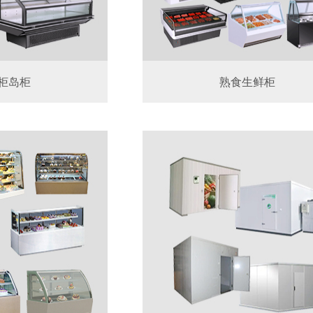
柜岛柜
熟食生鲜柜