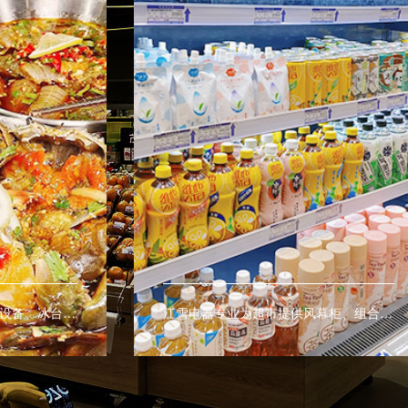
江雪电器专业生产海鲜冷藏设备、冰台等商用设备，让海鲜有更好的展示效果。
江雪电器专业为超市提供风幕柜、组合式岛柜、子母柜、多开门冷柜、冰台等商用制冷设备。