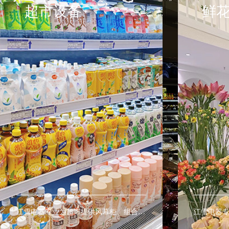
鲜花店设备
水
江雪电器专业为鲜花店提供鲜花展示柜、鲜花保鲜柜、鲜花陈列柜让鲜花保鲜更持久。