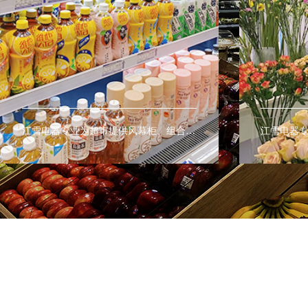
江雪电器专业为鲜花店提供鲜花展示柜、鲜花保鲜柜、鲜花陈列柜让鲜花保鲜更持久。